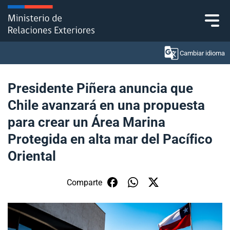
Click acá para ir directamente al contenido
Cambiar idioma
Presidente Piñera anuncia que
Chile avanzará en una propuesta
Ministerio
para crear un Área Marina
Política Exterior
Protegida en alta mar del Pacífico
Oriental
Embajadas y consulados
Servicios ciudadanos
Comparte
Subsecretaría de Relaciones Económicas
Internacionales