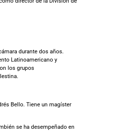
omo director de la División de
 cámara durante dos años.
ento Latinoamericano y
con los grupos
lestina.
rés Bello. Tiene un magíster
 también se ha desempeñado en