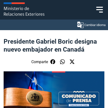
Click acá para ir directamente al contenido
Cambiar idioma
Presidente Gabriel Boric designa
nuevo embajador en Canadá
Ministerio
Política Exterior
Comparte
Embajadas y consulados
Servicios ciudadanos
Subsecretaría de Relaciones Económicas
Internacionales