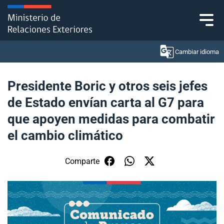
Click acá para ir directamente al contenido
Cambiar idioma
Presidente Boric y otros seis jefes
de Estado envían carta al G7 para
Ministerio
que apoyen medidas para combatir
Política Exterior
el cambio climático
Embajadas y consulados
Comparte
Servicios ciudadanos
Subsecretaría de Relaciones Económicas
Internacionales