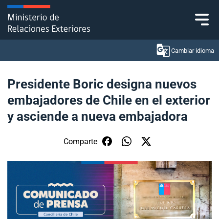
Click acá para ir directamente al contenido
Cambiar idioma
Presidente Boric designa nuevos
embajadores de Chile en el exterior
Ministerio
y asciende a nueva embajadora
Política Exterior
Comparte
Embajadas y consulados
Servicios ciudadanos
Subsecretaría de Relaciones Económicas
Internacionales