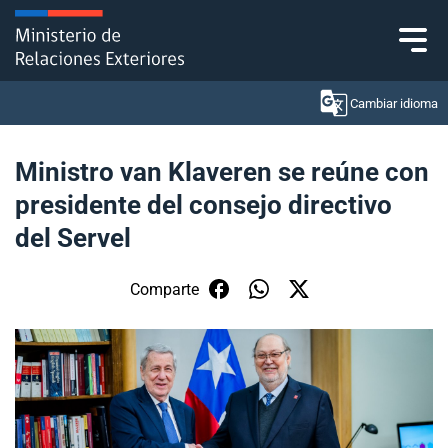
Click acá para ir directamente al contenido
Cambiar idioma
Ministro van Klaveren se reúne con
presidente del consejo directivo
Ministerio
del Servel
Política Exterior
Comparte
Embajadas y consulados
Servicios ciudadanos
Subsecretaría de Relaciones Económicas
Internacionales