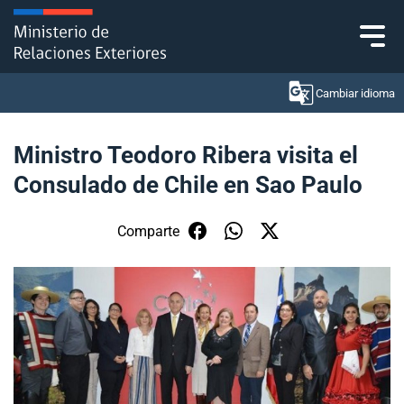
Click acá para ir directamente al contenido
Cambiar idioma
Ministro Teodoro Ribera visita el
Consulado de Chile en Sao Paulo
Ministerio
Política Exterior
Comparte
Embajadas y consulados
Servicios ciudadanos
Subsecretaría de Relaciones Económicas
Internacionales