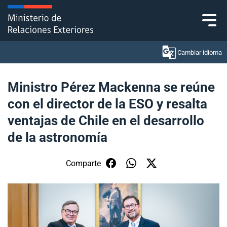
Click acá para ir directamente al contenido
Cambiar idioma
Ministro Pérez Mackenna se reúne
con el director de la ESO y resalta
Ministerio
ventajas de Chile en el desarrollo
Política Exterior
de la astronomía
Embajadas y consulados
Comparte
Servicios ciudadanos
Subsecretaría de Relaciones Económicas
Internacionales