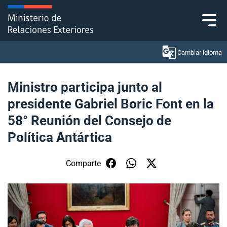
Click acá para ir directamente al contenido
Cambiar idioma
Ministro participa junto al
presidente Gabriel Boric Font en la
Ministerio
58° Reunión del Consejo de
Política Exterior
Política Antártica
Embajadas y consulados
Comparte
Servicios ciudadanos
Subsecretaría de Relaciones Económicas
Internacionales