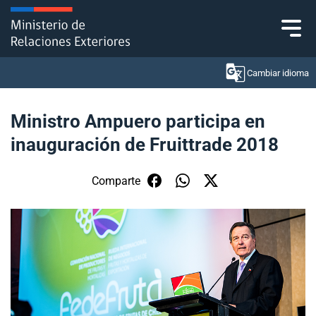
Click acá para ir directamente al contenido
Cambiar idioma
Ministro Ampuero participa en
inauguración de Fruittrade 2018
Ministerio
Política Exterior
Comparte
Embajadas y consulados
Servicios ciudadanos
Subsecretaría de Relaciones Económicas
Internacionales