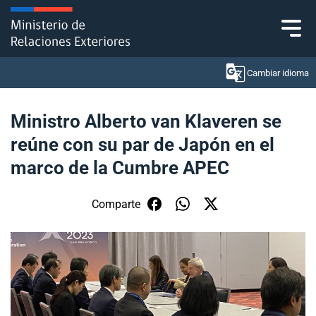
Click acá para ir directamente al contenido
Cambiar idioma
Ministro Alberto van Klaveren se
reúne con su par de Japón en el
Ministerio
marco de la Cumbre APEC
Política Exterior
Comparte
Embajadas y consulados
Servicios ciudadanos
Subsecretaría de Relaciones Económicas
Internacionales