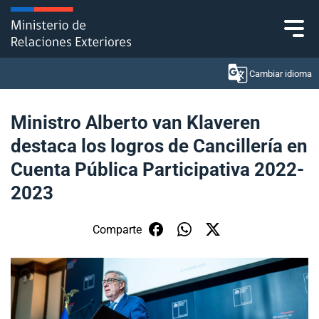
Click acá para ir directamente al contenido
Cambiar idioma
Ministro Alberto van Klaveren
destaca los logros de Cancillería en
Ministerio
Cuenta Pública Participativa 2022-
Política Exterior
2023
Embajadas y consulados
Comparte
Servicios ciudadanos
Subsecretaría de Relaciones Económicas
Internacionales