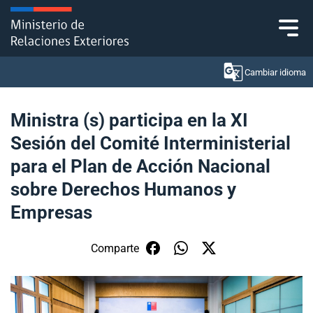
Click acá para ir directamente al contenido
Cambiar idioma
Ministra (s) participa en la XI
Sesión del Comité Interministerial
Ministerio
para el Plan de Acción Nacional
Política Exterior
sobre Derechos Humanos y
Empresas
Embajadas y consulados
Servicios ciudadanos
Comparte
Subsecretaría de Relaciones Económicas
Internacionales