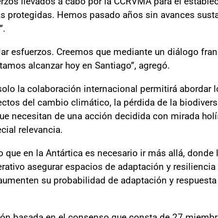
uerzos llevados a cabo por la CCRVMA para el estable
as protegidas. Hemos pasado años sin avances sustan
”.
ar esfuerzos. Creemos que mediante un diálogo franc
tamos alcanzar hoy en Santiago”, agregó.
solo la colaboración internacional permitirá abordar l
ctos del cambio climático, la pérdida de la biodiver
 que necesitan de una acción decidida con mirada holí
cial relevancia.
que en la Antártica es necesario ir más allá, donde l
rativo asegurar espacios de adaptación y resilienci
aumenten su probabilidad de adaptación y respuesta 
ón basada en el consenso que consta de 27 miembro