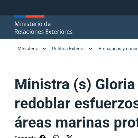
Click acá para ir directamente al contenido
Ministerio
Política Exterior
Embajadas y cons
Ministra (s) Glori
redoblar esfuerzo
áreas marinas prot
Comparte