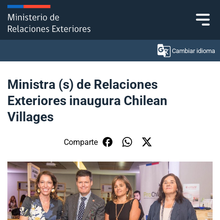
Click acá para ir directamente al contenido
Cambiar idioma
Ministra (s) de Relaciones
Exteriores inaugura Chilean
Ministerio
Villages
Política Exterior
Comparte
Embajadas y consulados
Servicios ciudadanos
Subsecretaría de Relaciones Económicas
Internacionales