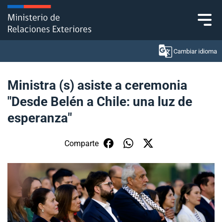
Click acá para ir directamente al contenido
Cambiar idioma
Ministra (s) asiste a ceremonia
"Desde Belén a Chile: una luz de
Ministerio
esperanza"
Política Exterior
Comparte
Embajadas y consulados
Servicios ciudadanos
Subsecretaría de Relaciones Económicas
Internacionales