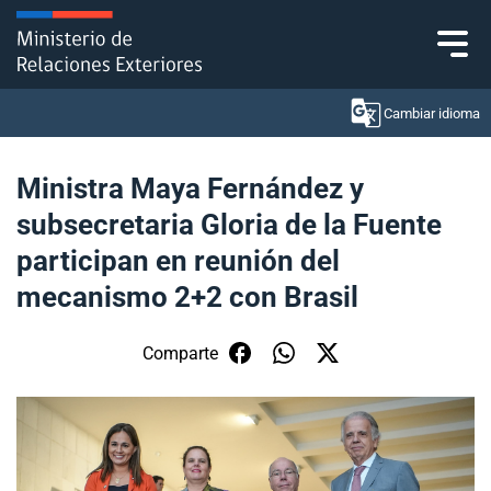
Click acá para ir directamente al contenido
Cambiar idioma
Ministra Maya Fernández y
subsecretaria Gloria de la Fuente
Ministerio
participan en reunión del
Política Exterior
mecanismo 2+2 con Brasil
Embajadas y consulados
Comparte
Servicios ciudadanos
Subsecretaría de Relaciones Económicas
Internacionales