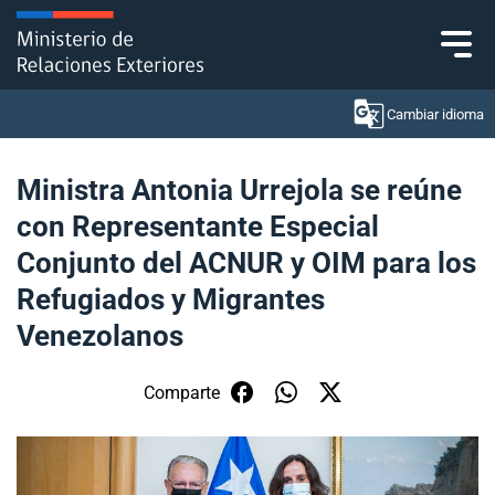
Click acá para ir directamente al contenido
Cambiar idioma
Ministra Antonia Urrejola se reúne
con Representante Especial
Ministerio
Conjunto del ACNUR y OIM para los
Política Exterior
Refugiados y Migrantes
Venezolanos
Embajadas y consulados
Servicios ciudadanos
Comparte
Subsecretaría de Relaciones Económicas
Internacionales