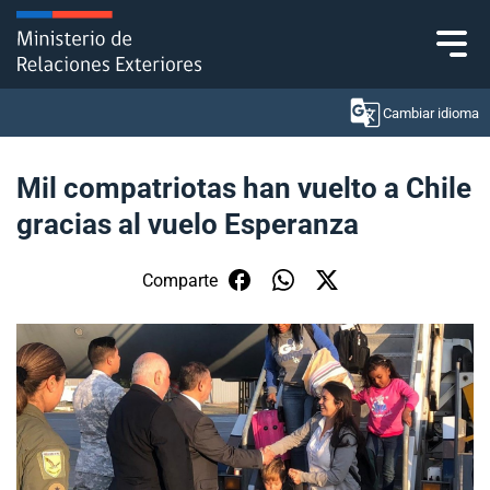
Click acá para ir directamente al contenido
Cambiar idioma
Mil compatriotas han vuelto a Chile
gracias al vuelo Esperanza
Ministerio
Política Exterior
Comparte
Embajadas y consulados
Servicios ciudadanos
Subsecretaría de Relaciones Económicas
Internacionales