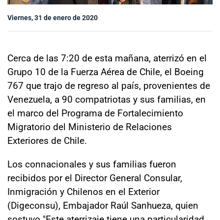
Sala de prensa
Viernes, 31 de enero de 2020
modo claro
Cerca de las 7:20 de esta mañana, aterrizó en el
Grupo 10 de la Fuerza Aérea de Chile, el Boeing
767 que trajo de regreso al país, provenientes de
Venezuela, a 90 compatriotas y sus familias, en
el marco del Programa de Fortalecimiento
Migratorio del Ministerio de Relaciones
Exteriores de Chile.
Los connacionales y sus familias fueron
recibidos por el Director General Consular,
Inmigración y Chilenos en el Exterior
(Digeconsu), Embajador Raúl Sanhueza, quien
sostuvo "Este aterrizaje tiene una particularidad