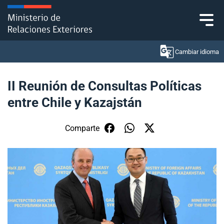
Click acá para ir directamente al contenido
Cambiar idioma
II Reunión de Consultas Políticas
entre Chile y Kazajstán
Ministerio
Política Exterior
Comparte
Embajadas y consulados
Servicios ciudadanos
Subsecretaría de Relaciones Económicas
Internacionales