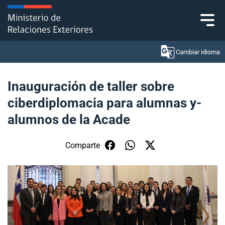
Click acá para ir directamente al contenido
Cambiar idioma
Inauguración de taller sobre
ciberdiplomacia para alumnas y-
Ministerio
alumnos de la Acade
Política Exterior
Comparte
Embajadas y consulados
Servicios ciudadanos
Subsecretaría de Relaciones Económicas
Internacionales