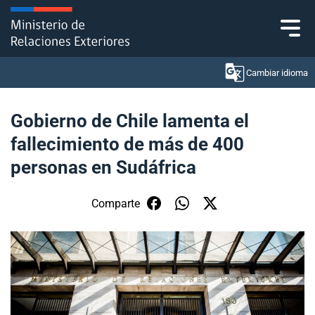
Click acá para ir directamente al contenido
Cambiar idioma
Gobierno de Chile lamenta el
fallecimiento de más de 400
Ministerio
personas en Sudáfrica
Política Exterior
Comparte
Embajadas y consulados
Servicios ciudadanos
Subsecretaría de Relaciones Económicas
Internacionales