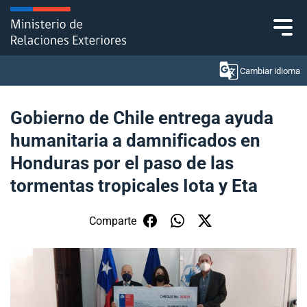
Click acá para ir directamente al contenido
Cambiar idioma
Gobierno de Chile entrega ayuda
humanitaria a damnificados en
Ministerio
Honduras por el paso de las
Política Exterior
tormentas tropicales Iota y Eta
Embajadas y consulados
Comparte
Servicios ciudadanos
Subsecretaría de Relaciones Económicas
Internacionales