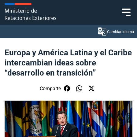
Click acá para ir directamente al contenido
Cambiar idioma
Europa y América Latina y el Caribe
intercambian ideas sobre
Ministerio
“desarrollo en transición”
Política Exterior
Comparte
Embajadas y consulados
Servicios ciudadanos
Subsecretaría de Relaciones Económicas
Internacionales