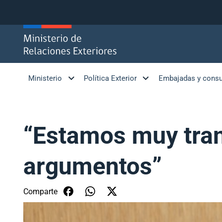
Click acá para ir directamente al contenido
Ministerio
Política Exterior
Embajadas y cons
“Estamos muy tran
argumentos”
Comparte