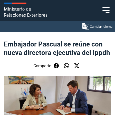
Click acá para ir directamente al contenido
Cambiar idioma
Embajador Pascual se reúne con
nueva directora ejecutiva del Ippdh
Ministerio
Política Exterior
Comparte
Embajadas y consulados
Servicios ciudadanos
Subsecretaría de Relaciones Económicas
Internacionales