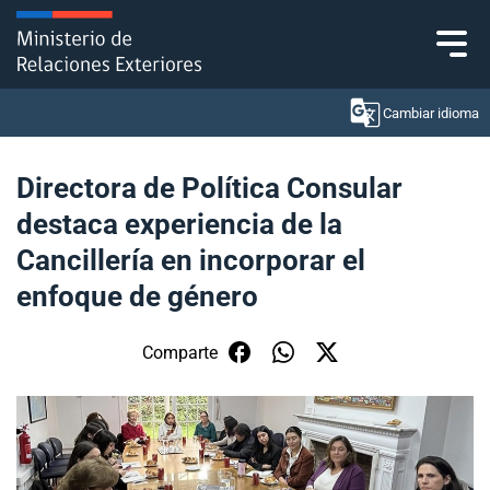
Click acá para ir directamente al contenido
Cambiar idioma
Directora de Política Consular
destaca experiencia de la
Ministerio
Cancillería en incorporar el
Política Exterior
enfoque de género
Embajadas y consulados
Comparte
Servicios ciudadanos
Subsecretaría de Relaciones Económicas
Internacionales