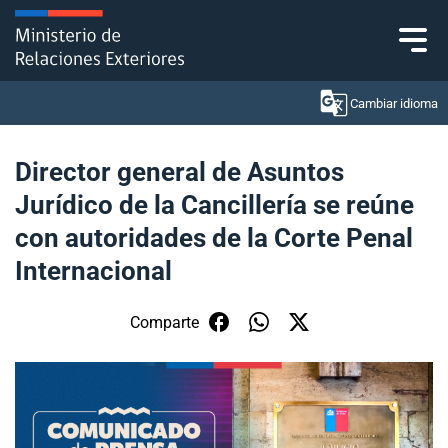
Click acá para ir directamente al contenido
Cambiar idioma
Director general de Asuntos
Jurídico de la Cancillería se reúne
Ministerio
con autoridades de la Corte Penal
Política Exterior
Internacional
Embajadas y consulados
Comparte
Servicios ciudadanos
Subsecretaría de Relaciones Económicas
Internacionales