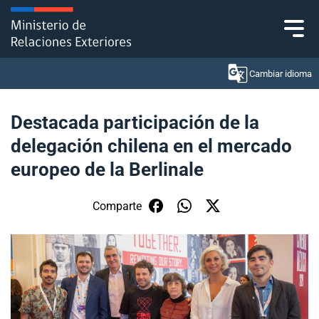
Click acá para ir directamente al contenido
Cambiar idioma
Destacada participación de la
delegación chilena en el mercado
Ministerio
europeo de la Berlinale
Política Exterior
Comparte
Embajadas y consulados
Servicios ciudadanos
Subsecretaría de Relaciones Económicas
Internacionales