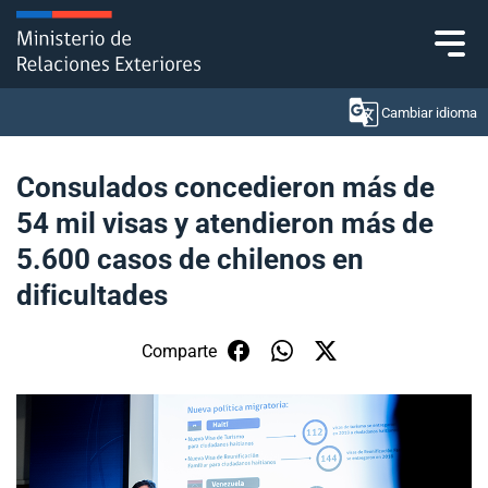
Click acá para ir directamente al contenido
Cambiar idioma
Consulados concedieron más de
54 mil visas y atendieron más de
Ministerio
5.600 casos de chilenos en
Política Exterior
dificultades
Embajadas y consulados
Comparte
Servicios ciudadanos
Subsecretaría de Relaciones Económicas
Internacionales