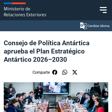
Click acá para ir directamente al contenido
Cambiar idioma
Consejo de Política Antártica
aprueba el Plan Estratégico
Ministerio
Antártico 2026–2030
Política Exterior
Comparte
Embajadas y consulados
Servicios ciudadanos
Subsecretaría de Relaciones Económicas
Internacionales