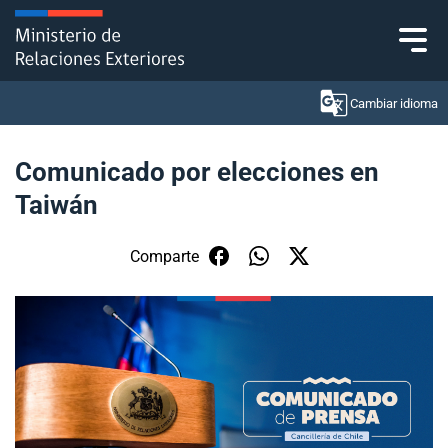
Click acá para ir directamente al contenido
Cambiar idioma
Comunicado por elecciones en
Taiwán
Ministerio
Política Exterior
Comparte
Embajadas y consulados
Servicios ciudadanos
Subsecretaría de Relaciones Económicas
Internacionales