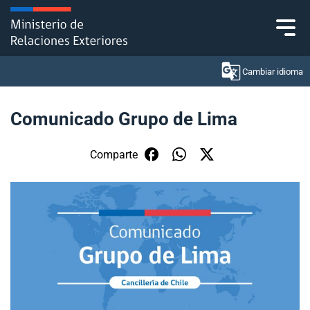
Click acá para ir directamente al contenido
Cambiar idioma
Comunicado Grupo de Lima
Ministerio
Comparte
Política Exterior
Embajadas y consulados
Servicios ciudadanos
Subsecretaría de Relaciones Económicas
Internacionales