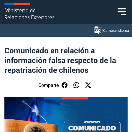
Click acá para ir directamente al contenido
Cambiar idioma
Comunicado en relación a
información falsa respecto de la
Ministerio
repatriación de chilenos
Política Exterior
Comparte
Embajadas y consulados
Servicios ciudadanos
Subsecretaría de Relaciones Económicas
Internacionales