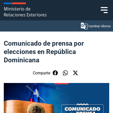
Click acá para ir directamente al contenido
Cambiar idioma
Comunicado de prensa por
elecciones en República
Ministerio
Dominicana
Política Exterior
Comparte
Embajadas y consulados
Servicios ciudadanos
Subsecretaría de Relaciones Económicas
Internacionales