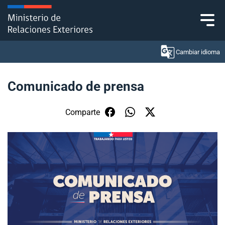
Click acá para ir directamente al contenido
Cambiar idioma
Comunicado de prensa
Ministerio
Comparte
Política Exterior
Embajadas y consulados
Servicios ciudadanos
Subsecretaría de Relaciones Económicas
Internacionales