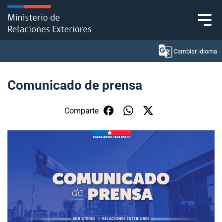
Click acá para ir directamente al contenido
Cambiar idioma
Comunicado de prensa
Ministerio
Comparte
Política Exterior
Embajadas y consulados
Servicios ciudadanos
Subsecretaría de Relaciones Económicas
Internacionales