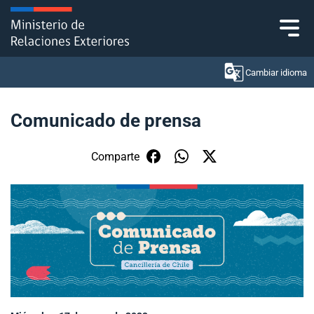
Click acá para ir directamente al contenido
Cambiar idioma
Comunicado de prensa
Ministerio
Comparte
Política Exterior
Embajadas y consulados
Servicios ciudadanos
Subsecretaría de Relaciones Económicas
Internacionales