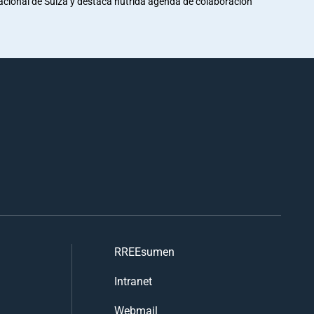
Nacional de Suiza y destaca nutrida agenda de colaboración
RREEsumen
Intranet
Webmail