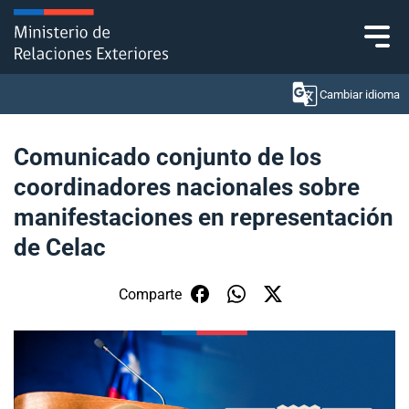
Click acá para ir directamente al contenido
Cambiar idioma
Comunicado conjunto de los
coordinadores nacionales sobre
Ministerio
manifestaciones en representación
Política Exterior
de Celac
Embajadas y consulados
Comparte
Servicios ciudadanos
Subsecretaría de Relaciones Económicas
Internacionales