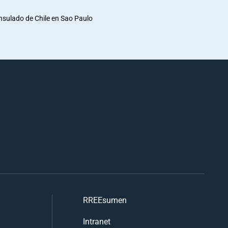
nsulado de Chile en Sao Paulo
RREEsumen
Intranet