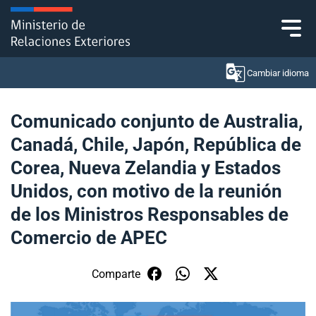
Click acá para ir directamente al contenido
Cambiar idioma
Comunicado conjunto de Australia,
Canadá, Chile, Japón, República de
Ministerio
Corea, Nueva Zelandia y Estados
Política Exterior
Unidos, con motivo de la reunión
de los Ministros Responsables de
Embajadas y consulados
Comercio de APEC
Servicios ciudadanos
Comparte
Subsecretaría de Relaciones Económicas
Internacionales