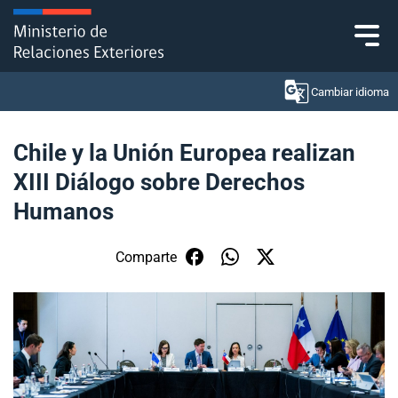
Click acá para ir directamente al contenido
Cambiar idioma
Chile y la Unión Europea realizan
XIII Diálogo sobre Derechos
Ministerio
Humanos
Política Exterior
Comparte
Embajadas y consulados
Servicios ciudadanos
Subsecretaría de Relaciones Económicas
Internacionales