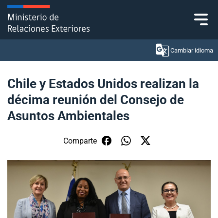
Click acá para ir directamente al contenido
Cambiar idioma
Chile y Estados Unidos realizan la
décima reunión del Consejo de
Ministerio
Asuntos Ambientales
Política Exterior
Comparte
Embajadas y consulados
Servicios ciudadanos
Subsecretaría de Relaciones Económicas
Internacionales