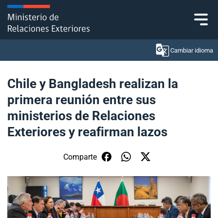
Click acá para ir directamente al contenido
Cambiar idioma
Chile y Bangladesh realizan la
primera reunión entre sus
Ministerio
ministerios de Relaciones
Política Exterior
Exteriores y reafirman lazos
Embajadas y consulados
Comparte
Servicios ciudadanos
Subsecretaría de Relaciones Económicas
Internacionales