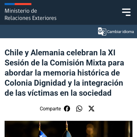
Click acá para ir directamente al contenido
Cambiar idioma
Chile y Alemania celebran la XI
Sesión de la Comisión Mixta para
Ministerio
abordar la memoria histórica de
Política Exterior
Colonia Dignidad y la integración
de las víctimas en la sociedad
Embajadas y consulados
Servicios ciudadanos
Comparte
Subsecretaría de Relaciones Económicas
Internacionales