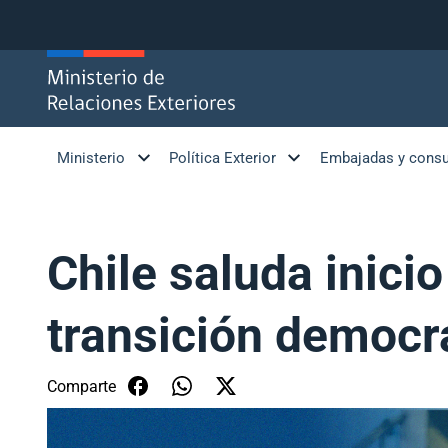
Click acá para ir directamente al contenido
Ministerio
Política Exterior
Embajadas y cons
Chile saluda inici
transición democr
Comparte