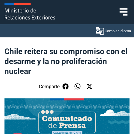
Click acá para ir directamente al contenido
Cambiar idioma
Chile reitera su compromiso con el
desarme y la no proliferación
Ministerio
nuclear
Política Exterior
Comparte
Embajadas y consulados
Servicios ciudadanos
Subsecretaría de Relaciones Económicas
Internacionales