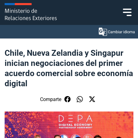
Click acá para ir directamente al contenido
Cambiar idioma
Chile, Nueva Zelandia y Singapur
inician negociaciones del primer
Ministerio
acuerdo comercial sobre economía
Política Exterior
digital
Embajadas y consulados
Comparte
Servicios ciudadanos
Subsecretaría de Relaciones Económicas
Internacionales