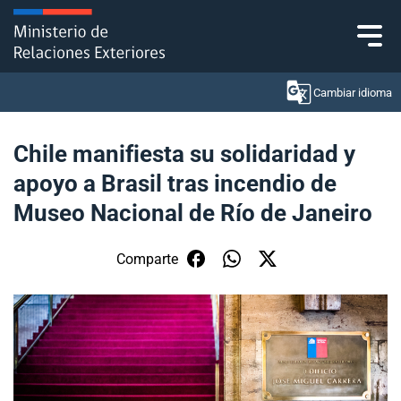
Click acá para ir directamente al contenido
Cambiar idioma
Chile manifiesta su solidaridad y
apoyo a Brasil tras incendio de
Ministerio
Museo Nacional de Río de Janeiro
Política Exterior
Comparte
Embajadas y consulados
Servicios ciudadanos
Subsecretaría de Relaciones Económicas
Internacionales